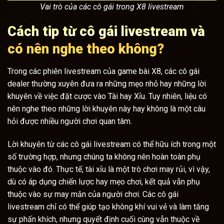
Vai trò của các cô gái trong X8 livestream
Cách tip từ cô gái livestream và
có nên nghe theo không?
Trong các phiên livestream của game bài X8, các cô gái
dealer thường xuyên đưa ra những mẹo nhỏ hay những lời
khuyên về việc đặt cược vào Tài hay Xỉu. Tuy nhiên, liệu có
nên nghe theo những lời khuyên này hay không là một câu
hỏi được nhiều người chơi quan tâm.
Lời khuyên từ các cô gái livestream có thể hữu ích trong một
số trường hợp, nhưng chúng ta không nên hoàn toàn phụ
thuộc vào đó. Thực tế, tài xỉu là một trò chơi may rủi, vì vậy,
dù có áp dụng chiến lược hay mẹo chơi, kết quả vẫn phụ
thuộc vào sự may mắn của người chơi. Các cô gái
livestream chỉ có thể giúp tạo không khí vui vẻ và làm tăng
sự phấn khích, nhưng quyết định cuối cùng vẫn thuộc về