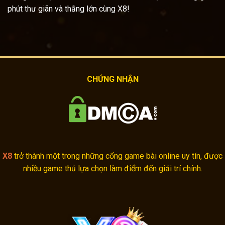
phút thư giãn và thắng lớn cùng X8!
CHỨNG NHẬN
X8
trở thành một trong những cổng game bài online uy tín, được
nhiều game thủ lựa chọn làm điểm đến giải trí chính.