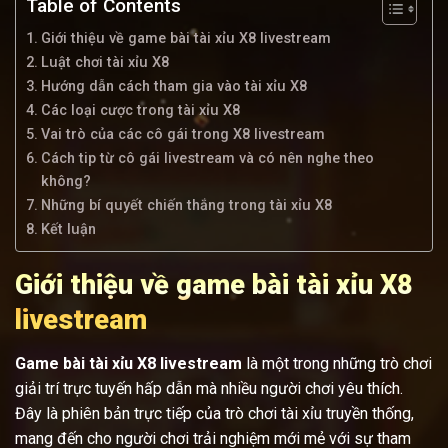
Table of Contents
Giới thiệu về game bài tài xỉu X8 livestream
Luật chơi tài xỉu X8
Hướng dẫn cách tham gia vào tài xỉu X8
Các loại cược trong tài xỉu X8
Vai trò của các cô gái trong X8 livestream
Cách tip từ cô gái livestream và có nên nghe theo
không?
Những bí quyết chiến thắng trong tài xỉu X8
Kết luận
Giới thiệu về game bài tài xỉu X8
livestream
Game bài tài xỉu X8 livestream
là một trong những trò chơi
giải trí trực tuyến hấp dẫn mà nhiều người chơi yêu thích.
Đây là phiên bản trực tiếp của trò chơi tài xỉu truyền thống,
mang đến cho người chơi trải nghiệm mới mẻ với sự tham