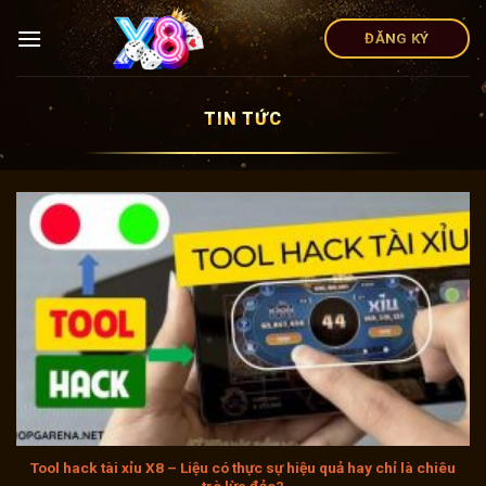
Skip
to
ĐĂNG KÝ
content
TIN TỨC
Tool hack tài xỉu X8 – Liệu có thực sự hiệu quả hay chỉ là chiêu