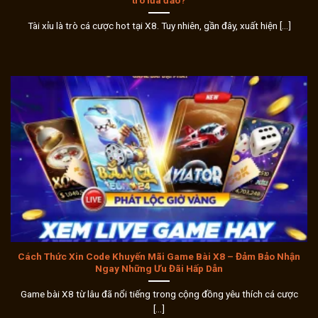
trò lừa đảo?
Tài xỉu là trò cá cược hot tại X8. Tuy nhiên, gần đây, xuất hiện [...]
Cách Thức Xin Code Khuyến Mãi Game Bài X8 – Đảm Bảo Nhận
Ngay Những Ưu Đãi Hấp Dẫn
Game bài X8 từ lâu đã nổi tiếng trong cộng đồng yêu thích cá cược
[...]