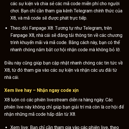
các sự kiện và chia sẻ các mã code miễn phí cho người
chơi. Bạn chỉ cần tham gia kênh Telegram chính thức của
X8, và mã code sẽ được phát trực tiếp.
Theo dõi Fanpage X8: Tương tự như Telegram, trên
Fanpage X8, nhà cái sẽ đăng tải thông tin về các chương
trình khuyến mãi và mã code. Bằng cách này, bạn có thể
nhanh chóng nắm bắt cơ hội nhận code mà không bỏ lỡ.
Điều này cũng giúp bạn cập nhật nhanh chóng các tin tức về
X8, từ đó tham gia vào các sự kiện và nhận các ưu đãi từ
nhà cái.
Xem live hay – Nhận ngay code xịn
X8 luôn có các phiên livestream diễn ra hàng ngày. Các
phiên live này không chỉ giúp bạn giải trí mà còn là cơ hội để
nhận những mã code hấp dẫn từ X8.
Xem live: Bạn chỉ cần tham gia vào các phiên live, theo