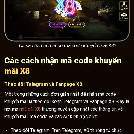
Tại sao bạn nên nhận mã code khuyến mãi X8?
Các cách nhận mã code khuyến
mãi X8
Theo dõi Telegram và Fanpage X8
Một trong những cách đơn giản nhất để nhận mã code
khuyến mãi là theo dõi kênh Telegram và Fanpage X8. Đây là
nơi mà
nhà cái X8
thường xuyên cập nhật các thông tin về
khuyến mãi, mã code và các sự kiện đặc biệt.
Theo dõi Telegram: Trên Telegram, X8 thường tổ chức