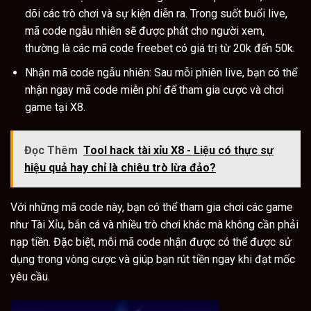
dõi các trò chơi và sự kiện diễn ra. Trong suốt buổi live,
mã code ngẫu nhiên sẽ được phát cho người xem,
thường là các mã code freebet có giá trị từ 20k đến 50k.
Nhận mã code ngẫu nhiên: Sau mỗi phiên live, bạn có thể
nhận ngay mã code miễn phí để tham gia cược và chơi
game tại X8.
Đọc Thêm
Tool hack tài xỉu X8 - Liệu có thực sự
hiệu quả hay chỉ là chiêu trò lừa đảo?
Với những mã code này, bạn có thể tham gia chơi các game
như Tài Xỉu, bắn cá và nhiều trò chơi khác mà không cần phải
nạp tiền. Đặc biệt, mỗi mã code nhận được có thể được sử
dụng trong vòng cược và giúp bạn rút tiền ngay khi đạt mốc
yêu cầu.