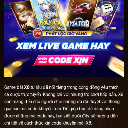
Game bài
X8
từ lâu đã nổi tiếng trong cộng đồng yêu thích
cá cược trực tuyến. Không chỉ với những trò chơi hấp dẫn, X8
còn mang đến cho người chơi những ưu đãi tuyệt vời thông
qua các mã code khuyến mãi. Để giúp bạn dễ dàng nhận
được những mã code này, bài viết dưới đây sẽ hướng dẫn
chi tiết về cách thức xin code khuyến mãi X8.