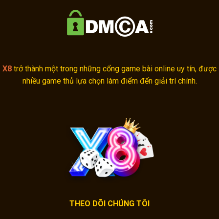
X8
trở thành một trong những cổng game bài online uy tín, được
nhiều game thủ lựa chọn làm điểm đến giải trí chính.
THEO DÕI CHÚNG TÔI