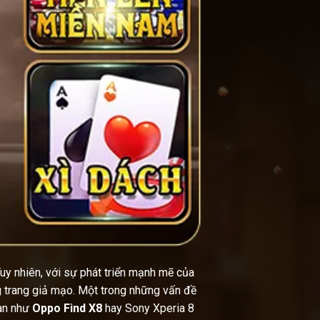
Tuy nhiên, với sự phát triển mạnh mẽ của
ng trang giả mạo. Một trong những vấn đề
uan như
Oppo Find X8
hay Sony Xperia 8