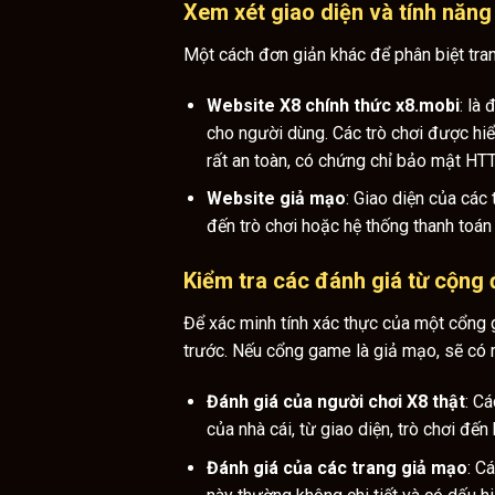
Xem xét giao diện và tính năng
Một cách đơn giản khác để phân biệt tra
Website X8 chính thức
x8.mobi
: là
cho người dùng. Các trò chơi được hiể
rất an toàn, có chứng chỉ bảo mật HT
Website giả mạo
: Giao diện của các
đến trò chơi hoặc hệ thống thanh toán
Kiểm tra các đánh giá từ cộng
Để xác minh tính xác thực của một cổng
trước. Nếu cổng game là giả mạo, sẽ có rấ
Đánh giá của người chơi X8 thật
: C
của nhà cái, từ giao diện, trò chơi đến
Đánh giá của các trang giả mạo
: C