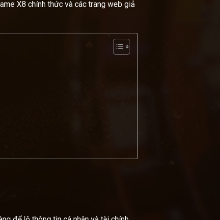
 game X8 chính thức và các trang web giả
g để lộ thông tin cá nhân và tài chính