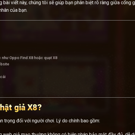
g bài viết này, chúng tôi sẽ giúp bạn phân biệt rõ ràng giữa cổng
nhân của bạn.
c như Oppo Find X8 hoặc quạt X8
ebsite
cái
thật giả X8?
an trọng đối với người chơi. Lý do chính bao gồm:
ng web giả mạo thường không có biện pháp bảo mật đầy đủ, dễ dàn