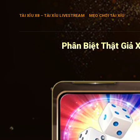
Skip
to
TÀI XỈU X8 – TÀI XỈU LIVESTREAM
MẸO CHƠI TÀI XỈU
content
Phân Biệt Thật Giả 