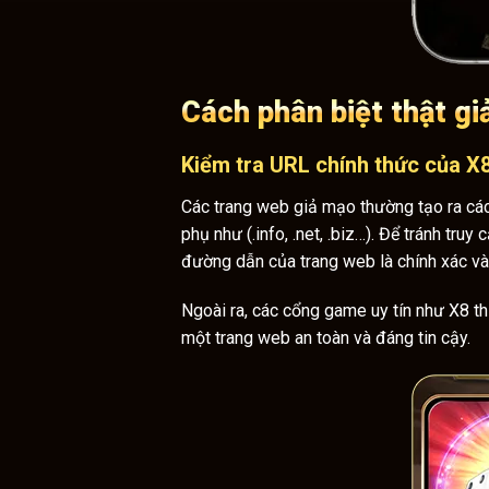
Cách phân biệt thật gi
Kiểm tra URL chính thức của X
Các trang web giả mạo thường tạo ra các
phụ như (.info, .net, .biz…). Để tránh tr
đường dẫn của trang web là chính xác v
Ngoài ra, các cổng game uy tín như X8 t
một trang web an toàn và đáng tin cậy.