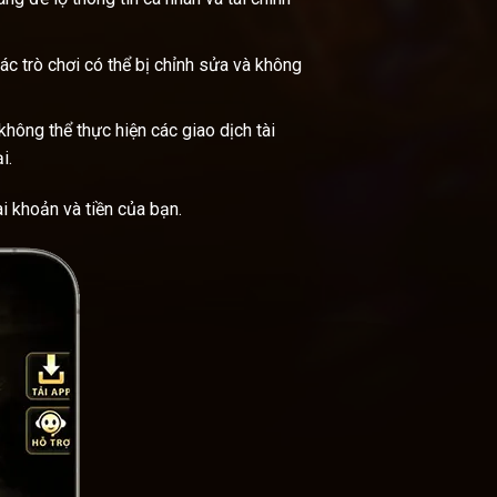
c trò chơi có thể bị chỉnh sửa và không
hông thể thực hiện các giao dịch tài
i.
i khoản và tiền của bạn.