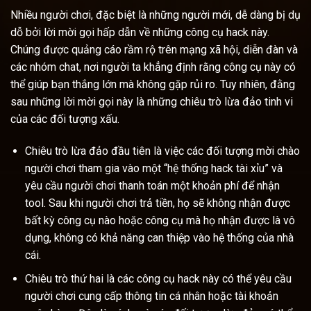
Nhiều người chơi, đặc biệt là những người mới, dễ dàng bị dụ
dỗ bởi lời mời gọi hấp dẫn về những công cụ hack này.
Chúng được quảng cáo rầm rộ trên mạng xã hội, diễn đàn và
các nhóm chat, nơi người ta khẳng định rằng công cụ này có
thể giúp bạn thắng lớn mà không gặp rủi ro. Tuy nhiên, đằng
sau những lời mời gọi này là những chiêu trò lừa đảo tinh vi
của các đối tượng xấu.
Chiêu trò lừa đảo đầu tiên là việc các đối tượng mời chào
người chơi tham gia vào một “hệ thống hack tài xỉu” và
yêu cầu người chơi thanh toán một khoản phí để nhận
tool. Sau khi người chơi trả tiền, họ sẽ không nhận được
bất kỳ công cụ nào hoặc công cụ mà họ nhận được là vô
dụng, không có khả năng can thiệp vào hệ thống của nhà
cái.
Chiêu trò thứ hai là các công cụ hack này có thể yêu cầu
người chơi cung cấp thông tin cá nhân hoặc tài khoản