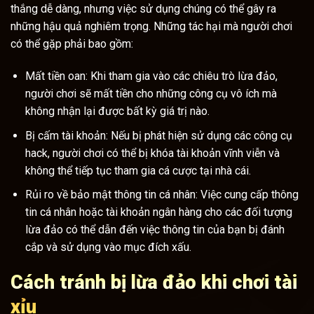
thắng dễ dàng, nhưng việc sử dụng chúng có thể gây ra
những hậu quả nghiêm trọng. Những tác hại mà người chơi
có thể gặp phải bao gồm:
Mất tiền oan: Khi tham gia vào các chiêu trò lừa đảo,
người chơi sẽ mất tiền cho những công cụ vô ích mà
không nhận lại được bất kỳ giá trị nào.
Bị cấm tài khoản: Nếu bị phát hiện sử dụng các công cụ
hack, người chơi có thể bị khóa tài khoản vĩnh viễn và
không thể tiếp tục tham gia cá cược tại nhà cái.
Rủi ro về bảo mật thông tin cá nhân: Việc cung cấp thông
tin cá nhân hoặc tài khoản ngân hàng cho các đối tượng
lừa đảo có thể dẫn đến việc thông tin của bạn bị đánh
cắp và sử dụng vào mục đích xấu.
Cách tránh bị lừa đảo khi chơi tài
xỉu