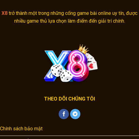
X8
trở thành một trong những cổng game bài online uy tín, được
nhiều game thủ lựa chọn làm điểm đến giải trí chính.
THEO DÕI CHÚNG TÔI
Chính sách bảo mật