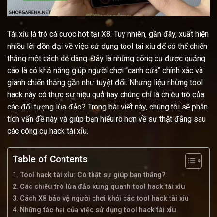
Tài xỉu là trò cá cược hot tại X8. Tuy nhiên, gần đây, xuất hiện
nhiều lời đồn đại về việc sử dụng tool tài xỉu để có thể chiến
thắng một cách dễ dàng. Đây là những công cụ được quảng
cáo là có khả năng giúp người chơi “canh cửa” chính xác và
giành chiến thắng gần như tuyệt đối. Nhưng liệu những tool
hack này có thực sự hiệu quả hay chúng chỉ là chiêu trò của
các đối tượng lừa đảo? Trong bài viết này, chúng tôi sẽ phân
tích vấn đề này và giúp bạn hiểu rõ hơn về sự thật đằng sau
các công cụ hack tài xỉu.
Table of Contents
Tool hack tài xỉu: Có thật sự giúp bạn thắng?
Các chiêu trò lừa đảo xung quanh tool hack tài xỉu
Cách X8 bảo vệ người chơi khỏi các tool hack tài xỉu
Những tác hại của việc sử dụng tool hack tài xỉu