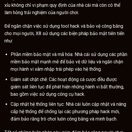
xỉu không chỉ vi phạm quy định của nhà cái mà còn có thể
làm hỏng trải nghiệm của người chơi.
Để ngăn chặn việc sử dụng tool hack và bảo vệ công bằng
cho mọi người, X8 sử dụng các biện pháp bảo mật tiên tiến
như:
Phần mềm bảo mật và mã hóa: Nhà cái sử dụng các phần
mềm bảo mật mạnh mẽ để bảo vệ dữ liệu và ngăn chặn
mọi hành vi xâm nhập trái phép vào hệ thống.
Giám sát chặt chẽ: Các hoạt động cá cược đều được
giám sát liên tục để phát hiện những hành vi bất thường,
bao gồm việc sử dụng công cụ hack.
Cập nhật hệ thống liên tục: Nhà cái luôn cập nhật và nâng
cấp hệ thống để chống lại các phương pháp hack mới,
đảm bảo rằng trò chơi luôn công bằng và minh bạch.