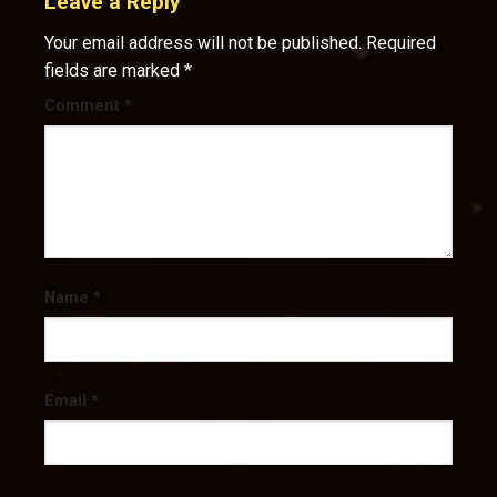
Leave a Reply
Your email address will not be published.
Required
fields are marked
*
Comment
*
Name
*
Email
*